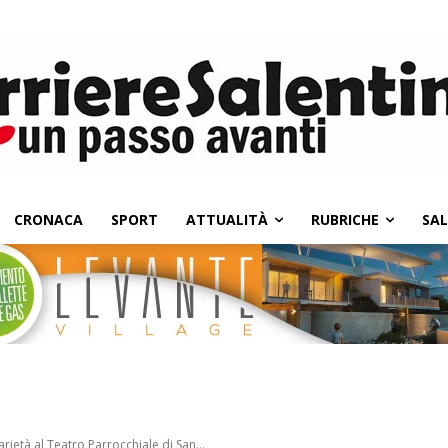
CRONACA
SPORT
ATTUALITÀ
RUBRICHE
SA
arietà al Teatro Parrocchiale di San...