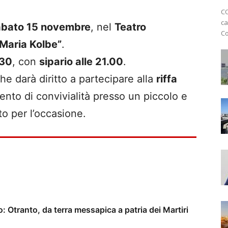
CO
ca
abato 15 novembre
, nel
Teatro
Co
 Maria Kolbe”
.
.30
, con
sipario alle 21.00
.
che darà diritto a partecipare alla
riffa
to di convivialità presso un piccolo e
to per l’occasione.
o: Otranto, da terra messapica a patria dei Martiri