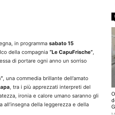
ssegna, in programma
sabato 15
palco della compagnia
“Le CapuFrische”
,
messa di portare ogni anno un sorriso
a”
, una commedia brillante dell’amato
papa
, tra i più apprezzati interpreti del
O
ratezza, ironia e calore umano saranno gli
d
ta all’insegna della leggerezza e della
G
9 