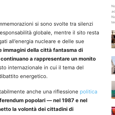
Na
ad
Na
te
memorazioni si sono svolte tra silenzi
responsabilità globale, mentre il sito resta
ati all’energia nucleare e delle sue
e immagini della città fantasma di
ne continuano a rappresentare un monito
to internazionale in cui il tema del
dibattito energetico.
evitabilmente anche una riflessione
politica
ferendum popolari — nel 1987 e nel
to la volontà dei cittadini di