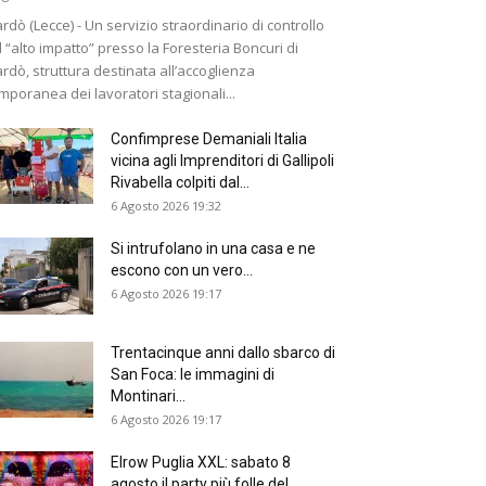
rdò (Lecce) - Un servizio straordinario di controllo
 “alto impatto” presso la Foresteria Boncuri di
rdò, struttura destinata all’accoglienza
mporanea dei lavoratori stagionali...
Confimprese Demaniali Italia
vicina agli Imprenditori di Gallipoli
Rivabella colpiti dal...
6 Agosto 2026 19:32
Si intrufolano in una casa e ne
escono con un vero...
6 Agosto 2026 19:17
Trentacinque anni dallo sbarco di
San Foca: le immagini di
Montinari...
6 Agosto 2026 19:17
Elrow Puglia XXL: sabato 8
agosto il party più folle del...