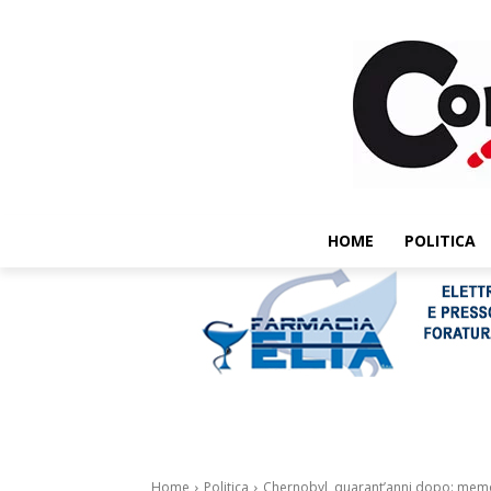
HOME
POLITICA
Home
Politica
Chernobyl, quarant’anni dopo: memo