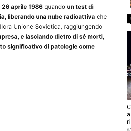
l
26 aprile 1986
quando
un test di
ia, liberando una nube radioattiva
che
l’allora Unione Sovietica, raggiungendo
mpresa, e lasciando dietro di sé morti,
o significativo di patologie come
C
a
r
6 