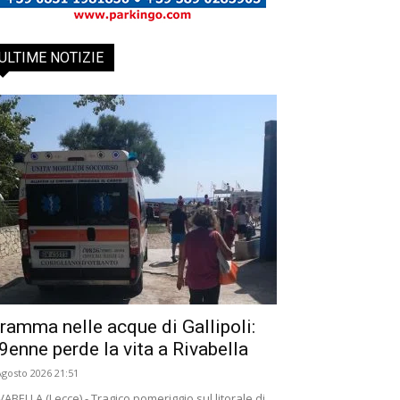
ULTIME NOTIZIE
ramma nelle acque di Gallipoli:
9enne perde la vita a Rivabella
Agosto 2026 21:51
VABELLA (Lecce) - Tragico pomeriggio sul litorale di