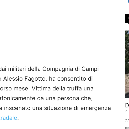
 dai militari della Compagnia di Campi
o Alessio Fagotto, ha consentito di
orso mese. Vittima della truffa una
lefonicamente da una persona che,
D
 ha inscenato una situazione di emergenza
1
tradale
.
7 
RI