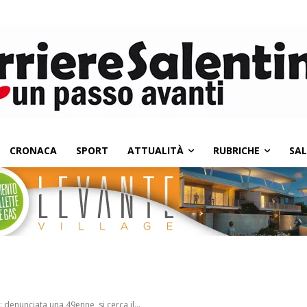
CRONACA
SPORT
ATTUALITÀ
RUBRICHE
SA
 denunciata una 49enne, si cerca il...