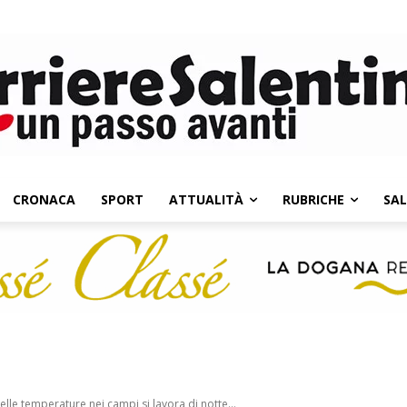
CRONACA
SPORT
ATTUALITÀ
RUBRICHE
SA
le temperature nei campi si lavora di notte...