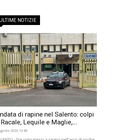
ULTIME NOTIZIE
ndata di rapine nel Salento: colpi
 Racale, Lequile e Maglie,...
Agosto 2026 13:40
LENTO - Tre colpi messi a segno nell'arco di poche