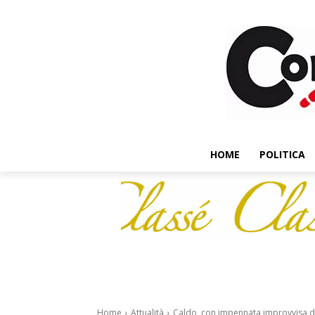
HOME
POLITICA
Home
Attualità
Caldo, con impennata improvvisa del