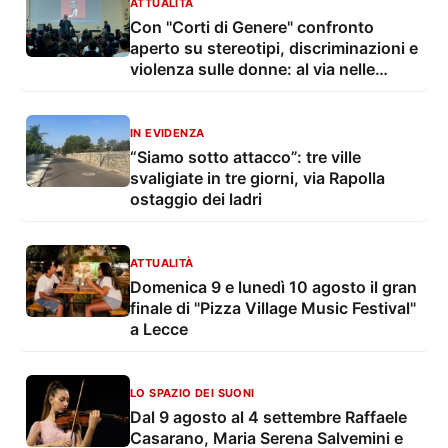
ATTUALITÀ
Con "Corti di Genere" confronto
aperto su stereotipi, discriminazioni e
violenza sulle donne: al via nelle
scuole gli incontri con Unisalento
promossi dalla Cpo provinciale
IN EVIDENZA
“Siamo sotto attacco”: tre ville
svaligiate in tre giorni, via Rapolla
ostaggio dei ladri
ATTUALITÀ
Domenica 9 e lunedì 10 agosto il gran
finale di "Pizza Village Music Festival"
a Lecce
LO SPAZIO DEI SUONI
Dal 9 agosto al 4 settembre Raffaele
Casarano, Maria Serena Salvemini e