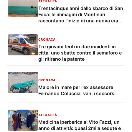
ATTUALITÀ
Trentacinque anni dallo sbarco di San
Foca: le immagini di Montinari
raccontano l’inizio di una nuova era
dell’immigrazione
CRONACA
Tre giovani feriti in due incidenti in
città, uno sbatte contro il semaforo e
gli ritirano la patente
CRONACA
Malore in mare per l'ex assessore
Fernando Coluccia: vani i soccorsi
ATTUALITÀ
Medicina Iperbarica al Vito Fazzi, un
anno di attività: quasi 2mila sedute e