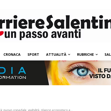
CRONACA
SPORT
ATTUALITÀ
RUBRICHE
SA
tà: nuovo ospedale, vivibilità, rilancio economico e...