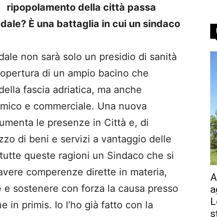
ripopolamento della città passa
dale? È una battaglia in cui un sindaco
ale non sarà solo un presidio di sanità
copertura di un ampio bacino che
ella fascia adriatica, ma anche
nomico e commerciale. Una nuova
aumenta le presenze in Città e, di
zzo di beni e servizi a vantaggio delle
er tutte queste ragioni un Sindaco che si
 avere comperenze dirette in materia,
A
te e sostenere con forza la causa presso
a
L
e in primis. Io l’ho già fatto con la
s