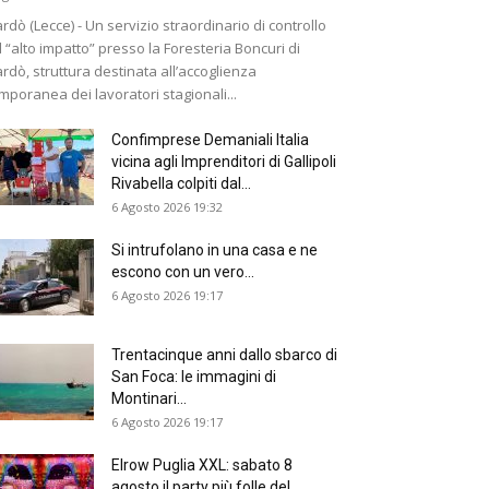
rdò (Lecce) - Un servizio straordinario di controllo
 “alto impatto” presso la Foresteria Boncuri di
rdò, struttura destinata all’accoglienza
mporanea dei lavoratori stagionali...
Confimprese Demaniali Italia
vicina agli Imprenditori di Gallipoli
Rivabella colpiti dal...
6 Agosto 2026 19:32
Si intrufolano in una casa e ne
escono con un vero...
6 Agosto 2026 19:17
Trentacinque anni dallo sbarco di
San Foca: le immagini di
Montinari...
6 Agosto 2026 19:17
Elrow Puglia XXL: sabato 8
agosto il party più folle del...