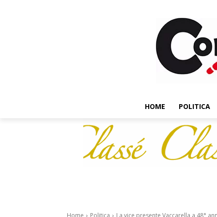
HOME
POLITICA
Home
Politica
La vice presente Vaccarella a 48° an