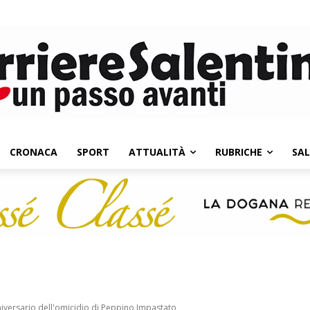
CRONACA
SPORT
ATTUALITÀ
RUBRICHE
SA
niversario dell'omicidio di Peppino Impastato