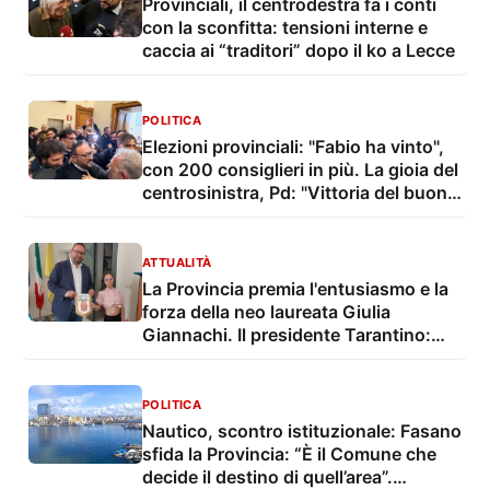
Provinciali, il centrodestra fa i conti
con la sconfitta: tensioni interne e
caccia ai “traditori” dopo il ko a Lecce
POLITICA
Elezioni provinciali: "Fabio ha vinto",
con 200 consiglieri in più. La gioia del
centrosinistra, Pd: "Vittoria del buon
governo"
ATTUALITÀ
La Provincia premia l'entusiasmo e la
forza della neo laureata Giulia
Giannachi. Il presidente Tarantino:
"Una bella notizia per tutto il Salento"
POLITICA
Nautico, scontro istituzionale: Fasano
sfida la Provincia: “È il Comune che
decide il destino di quell’area”.