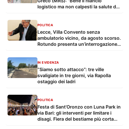
Greco (MRS): "Bene il rilancio
logistico ma non calpesti la salute dei
residenti"
POLITICA
Lecce, Villa Convento senza
ambulatorio vicino, da agosto scorso.
Rotundo presenta un’interrogazione e
una proposta
IN EVIDENZA
“Siamo sotto attacco”: tre ville
svaligiate in tre giorni, via Rapolla
ostaggio dei ladri
POLITICA
Festa di Sant’Oronzo con Luna Park in
via Bari: gli interventi per limitare i
disagi. Fiera del bestiame più corta
con troppo caldo