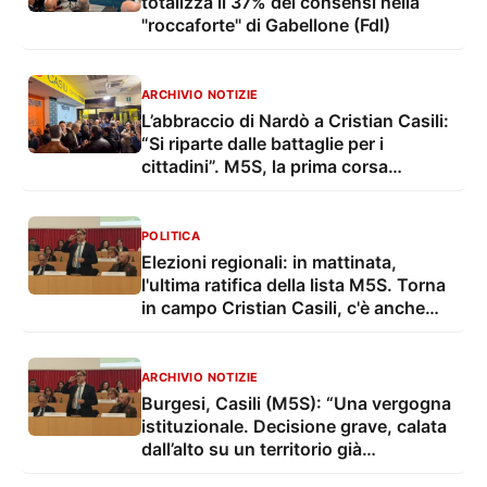
totalizza il 37% dei consensi nella
"roccaforte" di Gabellone (FdI)
ARCHIVIO NOTIZIE
L’abbraccio di Nardò a Cristian Casili:
“Si riparte dalle battaglie per i
cittadini”. M5S, la prima corsa
regionale col “campo largo”
POLITICA
Elezioni regionali: in mattinata,
l'ultima ratifica della lista M5S. Torna
in campo Cristian Casili, c'è anche
Alessandrelli. Ecco i 10 nomi leccesi
ARCHIVIO NOTIZIE
Burgesi, Casili (M5S): “Una vergogna
istituzionale. Decisione grave, calata
dall’alto su un territorio già
martoriato”