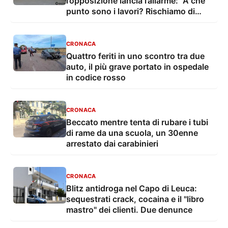
l’opposizione lancia l’allarme: “A che
punto sono i lavori? Rischiamo di
perdere il presidio?”
CRONACA
Quattro feriti in uno scontro tra due
auto, il più grave portato in ospedale
in codice rosso
CRONACA
Beccato mentre tenta di rubare i tubi
di rame da una scuola, un 30enne
arrestato dai carabinieri
CRONACA
Blitz antidroga nel Capo di Leuca:
sequestrati crack, cocaina e il "libro
mastro" dei clienti. Due denunce