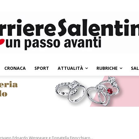
CRONACA
SPORT
ATTUALITÀ
RUBRICHE
SA
rrivano Edoardo Winspeare e Donatella Finocchiaro...