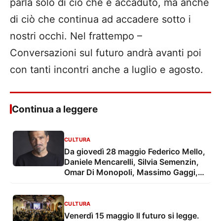
parla solo di ciò che è accaduto, ma anche
di ciò che continua ad accadere sotto i
nostri occhi. Nel frattempo –
Conversazioni sul futuro andrà avanti poi
con tanti incontri anche a luglio e agosto.
Continua a leggere
CULTURA
Da giovedì 28 maggio Federico Mello,
Daniele Mencarelli, Silvia Semenzin,
Omar Di Monopoli, Massimo Gaggi,
Tamara Jadrejcic, Caterina Sabato e
Piero Dorfles per Nel Frattempo -
Conversazioni sul futuro
CULTURA
Venerdì 15 maggio Il futuro si legge.