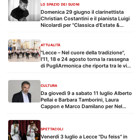
LO SPAZIO DEI SUONI
Domenica 29 giugno il clarinettista
Christian Costantini e il pianista Luigi
Nicolardi per "Classica d'Estate &
wine"
ATTUALITÀ
"Lecce – Nel cuore della tradizione",
l'11, 18 e 24 agosto torna la rassegna
di PugliArmonica che riporta tra le vie
e le piazze della città il suono delle
grandi feste popolari
CULTURA
Da giovedì 9 a sabato 11 luglio Alberto
Pellai e Barbara Tamborini, Laura
Cappon e Marco Damilano per Nel
Frattempo - Conversazioni sul futuro
SPETTACOLI
Venerdì 3 luglio a Lecce "Du feiss" in