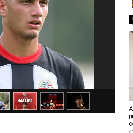
A
p
c
6 