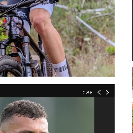
1
of 6