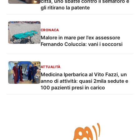
città, uno sbatte contro il semaforo e
gli ritirano la patente
CRONACA
Malore in mare per l'ex assessore
Fernando Coluccia: vani i soccorsi
ATTUALITÀ
Medicina Iperbarica al Vito Fazzi, un
anno di attività: quasi 2mila sedute e
100 pazienti presi in carico