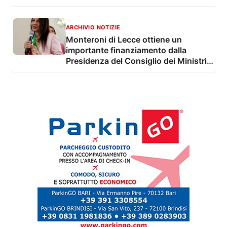
e mezzo di euro con Lecce e Cavallino
per una città sempre più connessa e
ricca di servizi
ARCHIVIO NOTIZIE
Monteroni di Lecce ottiene un
importante finanziamento dalla
Presidenza del Consiglio dei Ministri.
Nasce la Comunità educante per 1379
minori