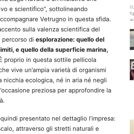
CU
ivo e scientifico”, sottolineando
fi
’accompagnare Vetrugno in questa sfida.
ac
accento sulla valenza scientifica del
e percorso di
esplorazione: quello del
limiti, e quello della superficie marina,
 proprio in questa sottile pellicola
che vive un’ampia varietà di organismi
 nicchia ecologica, né in aria né negli
n’occasione preziosa per approfondire la
à.
uindi presentato nel dettaglio l’impresa:
lo, attraverso gli stretti naturali e