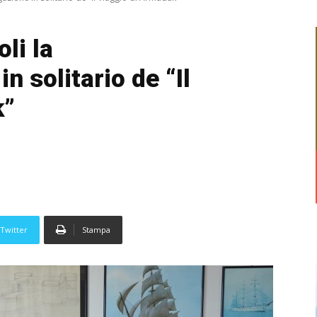
li la
n solitario de “Il
k”
Twitter
Stampa