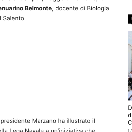
enuarino Belmonte,
docente di Biologia
l Salento.
D
d
 presidente Marzano ha illustrato il
C
ella Lega Navale a un’iniziativa che
8 