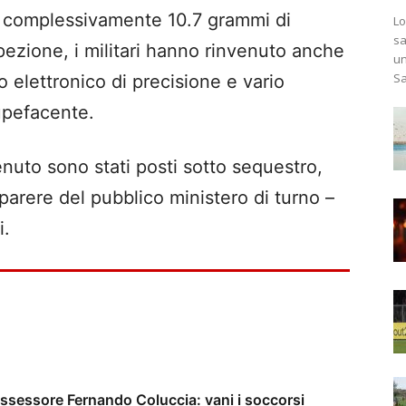
i complessivamente 10.7 grammi di
Lo
sa
pezione, i militari hanno rinvenuto anche
un
Sa
o elettronico di precisione e vario
upefacente.
venuto sono stati posti sotto sequestro,
 parere del pubblico ministero di turno –
i.
assessore Fernando Coluccia: vani i soccorsi