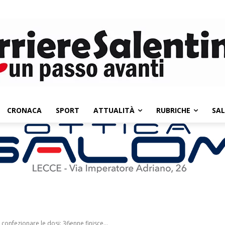
CRONACA
SPORT
ATTUALITÀ
RUBRICHE
SA
 confezionare le dosi: 36enne finisce...