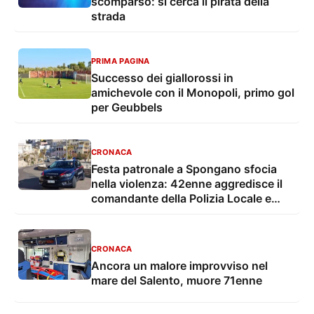
scomparso: si cerca il pirata della
strada
PRIMA PAGINA
Successo dei giallorossi in
amichevole con il Monopoli, primo gol
per Geubbels
CRONACA
Festa patronale a Spongano sfocia
nella violenza: 42enne aggredisce il
comandante della Polizia Locale e
finisce in carcere
CRONACA
Ancora un malore improvviso nel
mare del Salento, muore 71enne