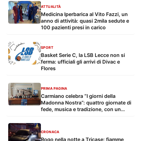
ATTUALITÀ
Medicina Iperbarica al Vito Fazzi, un
anno di attività: quasi 2mila sedute e
100 pazienti presi in carico
SPORT
Basket Serie C, la LSB Lecce non si
ferma: ufficiali gli arrivi di Divac e
Flores
PRIMA PAGINA
Carmiano celebra “I giorni della
Madonna Nostra”: quattro giornate di
fede, musica e tradizione, con un
convegno dedicato a legalità e
giustizia sociale
CRONACA
Rogo nella notte a Tricase: fiamme