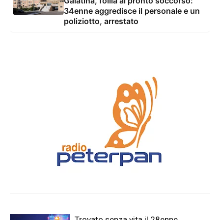
Galatina, follia al pronto soccorso:
34enne aggredisce il personale e un
poliziotto, arrestato
Trovato senza vita il 28enne