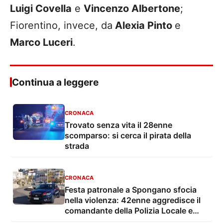
Luigi Covella
e
Vincenzo Albertone
;
Fiorentino, invece, da
Alexia Pinto
e
Marco Luceri
.
Continua a leggere
CRONACA
Trovato senza vita il 28enne
scomparso: si cerca il pirata della
strada
CRONACA
Festa patronale a Spongano sfocia
nella violenza: 42enne aggredisce il
comandante della Polizia Locale e
finisce in carcere