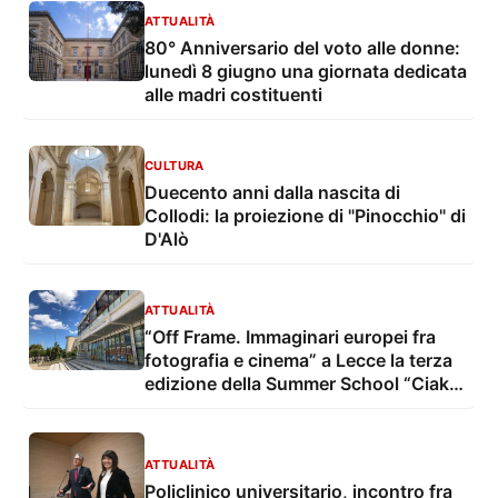
ATTUALITÀ
80° Anniversario del voto alle donne:
lunedì 8 giugno una giornata dedicata
alle madri costituenti
CULTURA
Duecento anni dalla nascita di
Collodi: la proiezione di "Pinocchio" di
D'Alò
ATTUALITÀ
“Off Frame. Immaginari europei fra
fotografia e cinema” a Lecce la terza
edizione della Summer School “Ciak-
EU!”: dal 12 al 16 maggio masterclass,
mostre e laboratori
ATTUALITÀ
Policlinico universitario, incontro fra