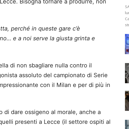
l Lecce. Bisogna tornare a produrre, non
SA
lu
Ca
st
tta, perché in queste gare c’è
no… e a noi serve la giusta grinta e
la di non sbagliare nulla contro il
agonista assoluto del campionato di Serie
pressionante con il Milan e per di più in
no di dare ossigeno al morale, anche a
quelli presenti a Lecce (il settore ospiti al