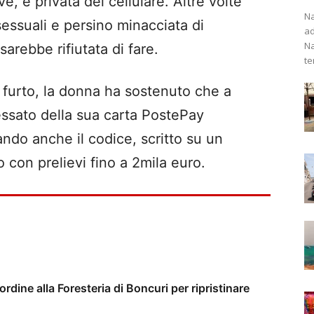
e, e privata del cellulare. Altre volte
Na
sessuali e persino minacciata di
ad
Na
sarebbe rifiutata di fare.
te
 furto, la donna ha sostenuto che a
ssato della sua carta PostePay
ando anche il codice, scritto su un
o con prelievi fino a 2mila euro.
’ordine alla Foresteria di Boncuri per ripristinare