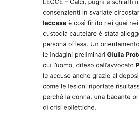
LECCE – Calci, pugni e schiaffi 
consenzienti in svariate circos
leccese
è così finito nei guai nei
custodia cautelare è stata allegge
persona offesa. Un orientamento 
le indagini preliminari
Giulia Prot
cui l’uomo, difeso dall’avvocato
P
le accuse anche grazie al depos
come le lesioni riportate risultas
perché la donna, una badante orig
di crisi epilettiche.