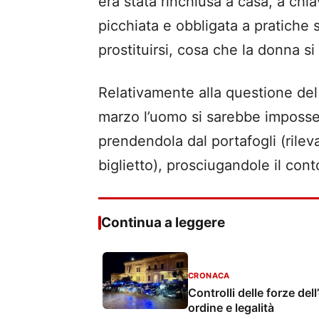
era stata rinchiusa a casa, a chiav
picchiata e obbligata a pratiche 
prostituirsi, cosa che la donna si 
Relativamente alla questione del
marzo l’uomo si sarebbe imposse
prendendola dal portafogli (rilev
biglietto), prosciugandole il cont
Continua a leggere
CRONACA
Controlli delle forze dell
ordine e legalità