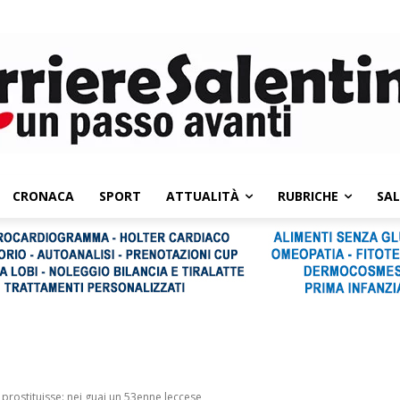
CRONACA
SPORT
ATTUALITÀ
RUBRICHE
SA
prostituisse: nei guai un 53enne leccese