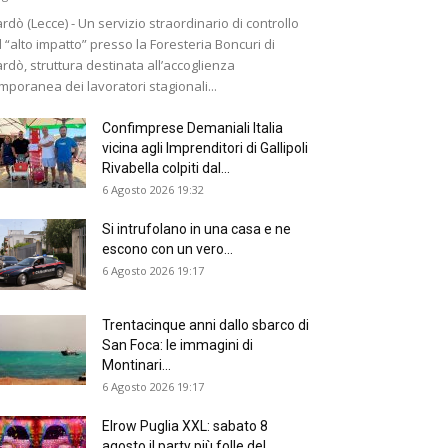
rdò (Lecce) - Un servizio straordinario di controllo
 “alto impatto” presso la Foresteria Boncuri di
rdò, struttura destinata all’accoglienza
mporanea dei lavoratori stagionali...
Confimprese Demaniali Italia
vicina agli Imprenditori di Gallipoli
Rivabella colpiti dal...
6 Agosto 2026 19:32
Si intrufolano in una casa e ne
escono con un vero...
6 Agosto 2026 19:17
Trentacinque anni dallo sbarco di
San Foca: le immagini di
Montinari...
6 Agosto 2026 19:17
Elrow Puglia XXL: sabato 8
agosto il party più folle del...