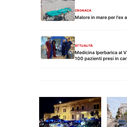
CRONACA
Malore in mare per l'ex 
ATTUALITÀ
Medicina Iperbarica al V
100 pazienti presi in car