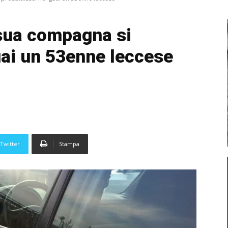
sua compagna si
uai un 53enne leccese
Twitter
Stampa