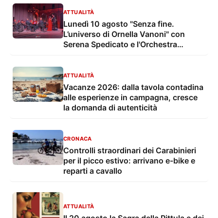
ATTUALITÀ
Lunedì 10 agosto "Senza fine.
L’universo di Ornella Vanoni" con
Serena Spedicato e l'Orchestra
Sinfonica di Lecce e del Salento nel
Giardino del Palazzo Marchesale
ATTUALITÀ
Vacanze 2026: dalla tavola contadina
alle esperienze in campagna, cresce
la domanda di autenticità
CRONACA
Controlli straordinari dei Carabinieri
per il picco estivo: arrivano e-bike e
reparti a cavallo
ATTUALITÀ
Il 20 agosto la Sagra della Pittula e dei