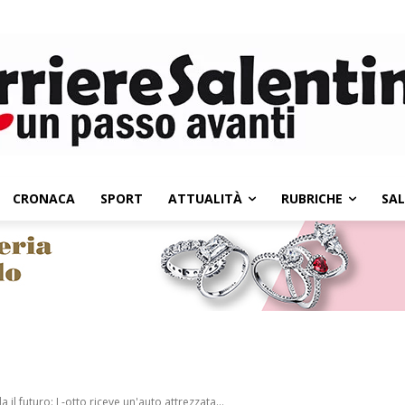
CRONACA
SPORT
ATTUALITÀ
RUBRICHE
SA
il futuro: L-otto riceve un'auto attrezzata...