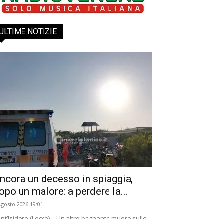
ULTIME NOTIZIE
ncora un decesso in spiaggia,
opo un malore: a perdere la...
Agosto 2026 19:01
nt’Isidoro (Lecce) – Un altro bagnante muore sulle