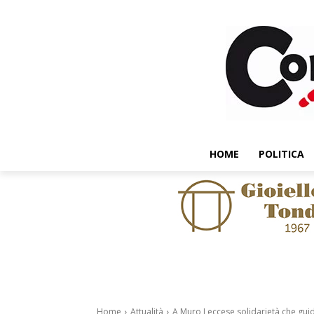
HOME
POLITICA
Home
Attualità
A Muro Leccese solidarietà che guida 