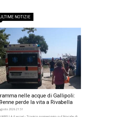
ULTIME NOTIZIE
ramma nelle acque di Gallipoli:
9enne perde la vita a Rivabella
Agosto 2026 21:51
VABELLA (Lecce) - Tragico pomeriggio sul litorale di