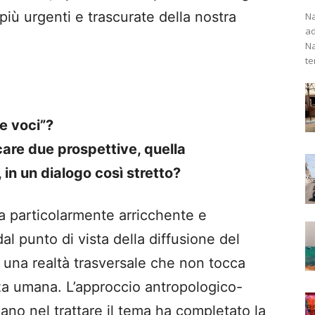
più urgenti e trascurate della nostra
Na
ad
Na
te
ue voci”?
are due prospettive, quella
 in un dialogo così stretto?
ata particolarmente arricchente e
al punto di vista della diffusione del
i è una realtà trasversale che non tocca
nza umana. L’approccio antropologico-
ciano nel trattare il tema ha completato la