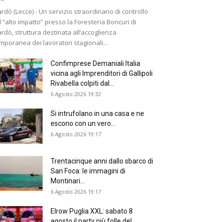
rdò (Lecce) - Un servizio straordinario di controllo
 “alto impatto” presso la Foresteria Boncuri di
rdò, struttura destinata all’accoglienza
mporanea dei lavoratori stagionali...
Confimprese Demaniali Italia
vicina agli Imprenditori di Gallipoli
Rivabella colpiti dal...
6 Agosto 2026 19:32
Si intrufolano in una casa e ne
escono con un vero...
6 Agosto 2026 19:17
Trentacinque anni dallo sbarco di
San Foca: le immagini di
Montinari...
6 Agosto 2026 19:17
Elrow Puglia XXL: sabato 8
agosto il party più folle del...