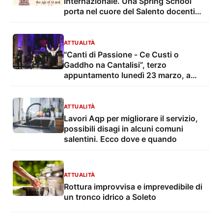
internazionale. Una Spring School
porta nel cuore del Salento docenti
internazionali e studenti da tutto il
mondo
ATTUALITÀ
"Canti di Passione - Ce Custi o
Gaddho na Cantalisi”, terzo
appuntamento lunedì 23 marzo, a
Soleto con Pierluigi Mele, Banda della
Grecìa Salentina, Compagnia Arakne
Mediterranea, Faraualla
ATTUALITÀ
Lavori Aqp per migliorare il servizio,
possibili disagi in alcuni comuni
salentini. Ecco dove e quando
ATTUALITÀ
Rottura improvvisa e imprevedibile di
un tronco idrico a Soleto