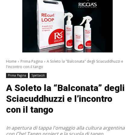
Home
Prima Pagina
A Soleto la "Balconata" degli Sciacuddhuzzi e
l'incontro con il tango
Prima Pagina
Spettacoli
A Soleto la “Balconata” degli
Sciacuddhuzzi e l’incontro
con il tango
In apertura di tappa l'omaggio alla cultura argentina
con Che! Tango project e la scuola di tango.