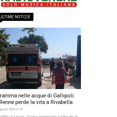
ULTIME NOTIZIE
ramma nelle acque di Gallipoli:
9enne perde la vita a Rivabella
Agosto 2026 21:51
VABELLA (Lecce) - Tragico pomeriggio sul litorale di