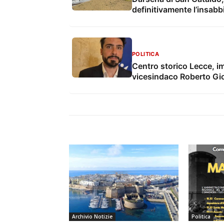
definitivamente l’insab
POLITICA
Centro storico Lecce, imp
vicesindaco Roberto Gio
strade e sottoservizi. Inv
Archivio Notizie
Politica