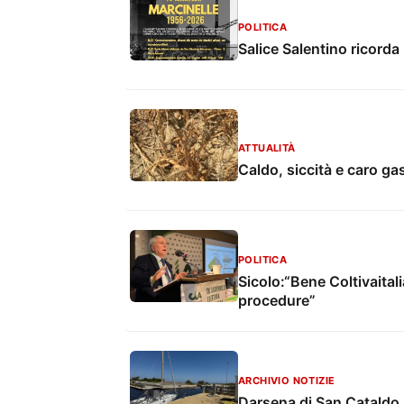
POLITICA
Salice Salentino ricorda 
ATTUALITÀ
Caldo, siccità e caro g
POLITICA
Sicolo:“Bene Coltivaitali
procedure”
ARCHIVIO NOTIZIE
Darsena di San Cataldo, p