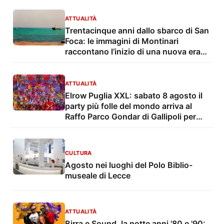
ATTUALITÀ
Trentacinque anni dallo sbarco di San
Foca: le immagini di Montinari
raccontano l’inizio di una nuova era
dell’immigrazione
ATTUALITÀ
Elrow Puglia XXL: sabato 8 agosto il
party più folle del mondo arriva al
Raffo Parco Gondar di Gallipoli per
l'unica data estiva in Italia
CULTURA
Agosto nei luoghi del Polo Biblio-
museale di Lecce
ATTUALITÀ
Birra e Sound, la notte anni '80 e '90: