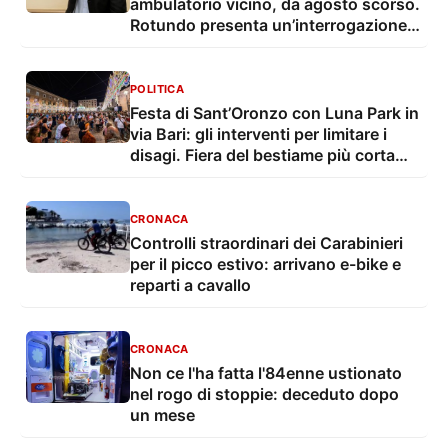
ambulatorio vicino, da agosto scorso.
Rotundo presenta un’interrogazione e
una proposta
POLITICA
Festa di Sant’Oronzo con Luna Park in
via Bari: gli interventi per limitare i
disagi. Fiera del bestiame più corta
con troppo caldo
CRONACA
Controlli straordinari dei Carabinieri
per il picco estivo: arrivano e-bike e
reparti a cavallo
CRONACA
Non ce l'ha fatta l'84enne ustionato
nel rogo di stoppie: deceduto dopo
un mese