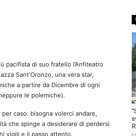
acifista di suo fratello l’Anfiteatro
iazza Sant’Oronzo, una vera star,
miche a partire da Dicembre di ogni
(neppure le polemiche).
“
a per caso: bisogna volerci andare,
s
ità che spinge a desiderare di perdersi
R
i vigili e il passo attento.
8 