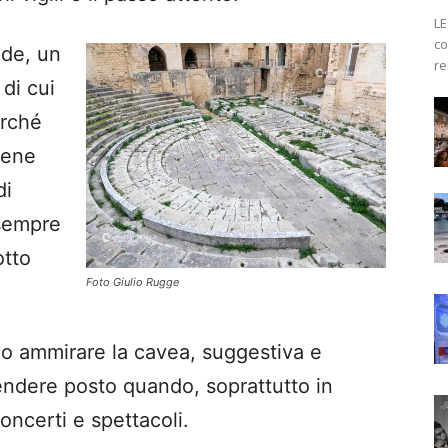
LE
co
nde, un
re
di cui
erché
iene
di
sempre
otto
Foto Giulio Rugge
o ammirare la cavea, suggestiva e
endere posto quando, soprattutto in
ncerti e spettacoli.