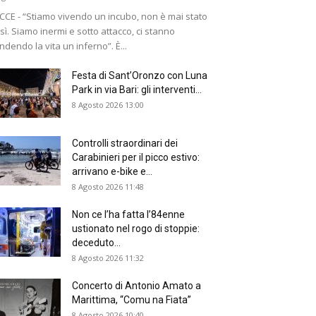
CCE - “Stiamo vivendo un incubo, non è mai stato
sì. Siamo inermi e sotto attacco, ci stanno
ndendo la vita un inferno”. È...
Festa di Sant’Oronzo con Luna
Park in via Bari: gli interventi...
8 Agosto 2026 13:00
Controlli straordinari dei
Carabinieri per il picco estivo:
arrivano e-bike e...
8 Agosto 2026 11:48
Non ce l’ha fatta l’84enne
ustionato nel rogo di stoppie:
deceduto...
8 Agosto 2026 11:32
Concerto di Antonio Amato a
Marittima, “Comu na Fiata”
8 Agosto 2026 10:40