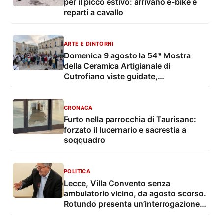
per il picco estivo: arrivano e-bike e
reparti a cavallo
ARTE E DINTORNI
Domenica 9 agosto la 54ª Mostra
della Ceramica Artigianale di
Cutrofiano viste guidate,
degustazioni, mostre e musica live
CRONACA
Furto nella parrocchia di Taurisano:
forzato il lucernario e sacrestia a
soqquadro
POLITICA
Lecce, Villa Convento senza
ambulatorio vicino, da agosto scorso.
Rotundo presenta un’interrogazione e
una proposta