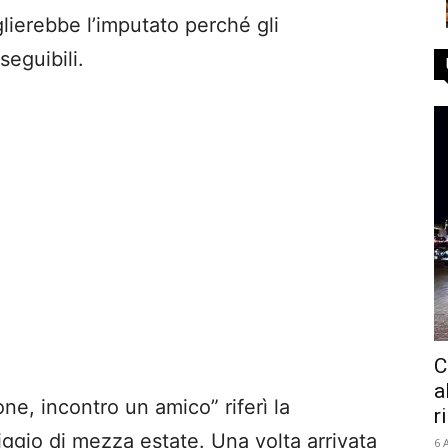
lierebbe l’imputato perché gli
eguibili.
C
a
, incontro un amico” riferì la
r
ggio di mezza estate. Una volta arrivata
6 