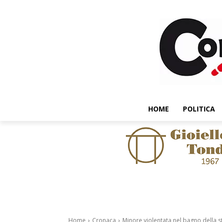
HOME
POLITICA
Home
Cronaca
Minore violentata nel bagno della s