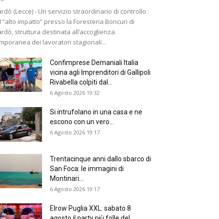
rdò (Lecce) - Un servizio straordinario di controllo
 “alto impatto” presso la Foresteria Boncuri di
rdò, struttura destinata all’accoglienza
mporanea dei lavoratori stagionali...
Confimprese Demaniali Italia
vicina agli Imprenditori di Gallipoli
Rivabella colpiti dal...
6 Agosto 2026 19:32
Si intrufolano in una casa e ne
escono con un vero...
6 Agosto 2026 19:17
Trentacinque anni dallo sbarco di
San Foca: le immagini di
Montinari...
6 Agosto 2026 19:17
Elrow Puglia XXL: sabato 8
agosto il party più folle del...