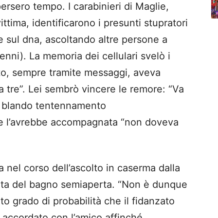
persero tempo. I carabinieri di Maglie,
ittima, identificarono i presunti stupratori
 e sul dna, ascoltando altre persone a
enni). La memoria dei cellulari svelò i
zato, sempre tramite messaggi, aveva
a tre”. Lei sembrò vincere le remore: “Va
n blando tentennamento
e l’avrebbe accompagnata “non doveva
 nel corso dell’ascolto in caserma dalla
rta del bagno semiaperta. “Non è dunque
o grado di probabilità che il fidanzato
e accordato con l’amico affinché