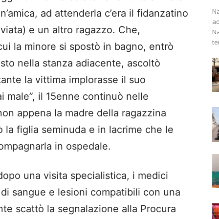
Na
’amica, ad attenderla c’era il fidanzatino
ad
iviata) e un altro ragazzo. Che,
Na
te
ui la minore si spostò in bagno, entrò
asto nella stanza adiacente, ascoltò
te la vittima implorasse il suo
ai male”, il 15enne continuò nelle
 non appena la madre della ragazzina
 la figlia seminuda e in lacrime che le
ompagnarla in ospedale.
dopo una visita specialistica, i medici
di sangue e lesioni compatibili con una
te scattò la segnalazione alla Procura