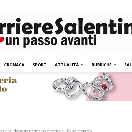
CRONACA
SPORT
ATTUALITÀ
RUBRICHE
SA
tazione: disposta perizia psichiatrica sul baby imputato