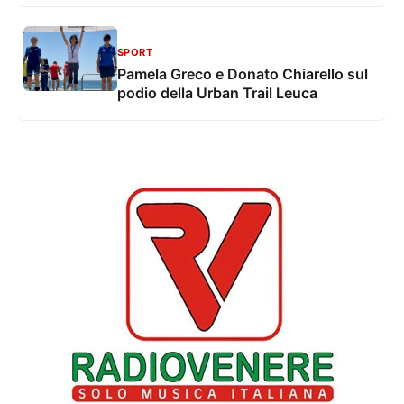
SPORT
Pamela Greco e Donato Chiarello sul
podio della Urban Trail Leuca