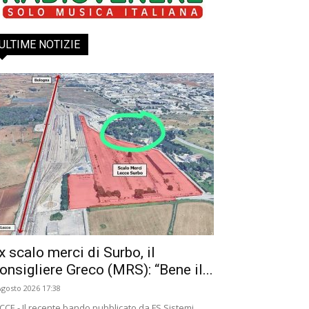
ULTIME NOTIZIE
x scalo merci di Surbo, il
onsigliere Greco (MRS): “Bene il...
Agosto 2026 17:38
CCE - Il recente bando pubblicato da FS Sistemi