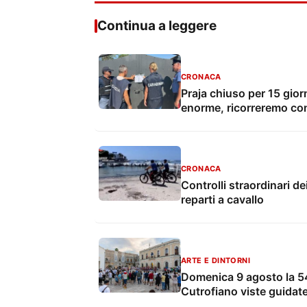
Continua a leggere
CRONACA
Praja chiuso per 15 gio
enorme, ricorreremo con
CRONACA
Controlli straordinari de
reparti a cavallo
ARTE E DINTORNI
Domenica 9 agosto la 54
Cutrofiano viste guidate