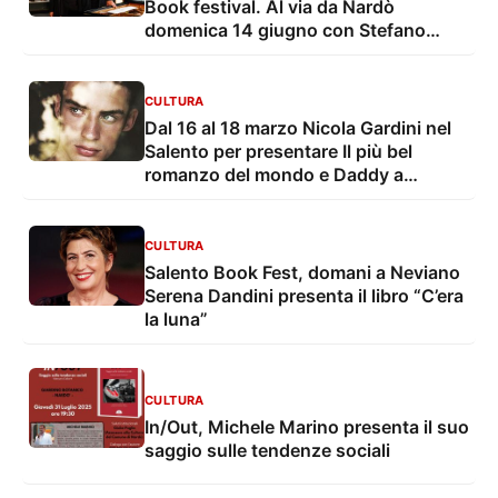
Book festival. Al via da Nardò
domenica 14 giugno con Stefano
Bollani e Valentina Cenni
CULTURA
Dal 16 al 18 marzo Nicola Gardini nel
Salento per presentare Il più bel
romanzo del mondo e Daddy a
Galatina, Copertino, Nardò, Casarano
Maglie e Lecce
CULTURA
Salento Book Fest, domani a Neviano
Serena Dandini presenta il libro “C’era
la luna”
CULTURA
In/Out, Michele Marino presenta il suo
saggio sulle tendenze sociali