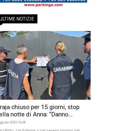
ULTIME NOTIZIE
raja chiuso per 15 giorni, stop
ella notte di Anna: “Danno...
Agosto 2026 16:28
LLIPOLI - Un fulmine a ciel sereno proprio nel