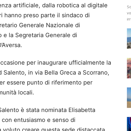
enza artificiale, dalla robotica al digitale
So
vo
ori hanno preso parte il sindaco di
ir
gretario Generale Nazionale di
o
e la Segretaria Generale di
’Aversa
.
ccasione per inaugurare ufficialmente la
 Salento
, in via Bella
G
reca a Scorrano,
per essere punto di riferimento per
unità locali.
alento
è stata nominata
Elisabetta
o con entus
iasmo e senso di
 voluto creare questa sede distaccata