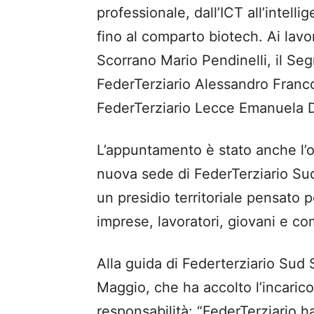
professionale, dall’ICT all’intellig
fino al comparto
biotech
. Ai lav
Scorrano
Mario
Pendinelli
, il Se
FederTerziario
Alessandro Franc
FederTerziario
Lecce
Emanuela D
L’appuntamento è stato anche l’o
nuova sede di
FederTerziario
Sud
un presidio territoriale pensato 
imprese, lavoratori, giovani e com
Alla guida
di
Federterziario
Sud S
Maggio
, che ha accolto l’incaric
responsabilità:
“
FederTerziario
ha