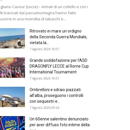
gliano Cavour (Lecce) – Armati di un coltello e con i
lti travisati dal passamontagna hanno fatto
ruzione in una rivendita di tabacchi e...
Ritrovato in mare un ordigno
della Seconda Guerra Mondiale,
vietata la...
7 Agosto 2026 10:07
Grande soddisfazione per l’ASD
DRAGONFLY LECCE al Rome Cup
International Tournament
7 Agosto 2026 10:01
Ombrelloni e sdraio piazzati
all’alba, proseguono i controlli
con sequestri e...
7 Agosto 2026 09:26
Un 60enne salentino denunciato
per aver diffuso foto intime della