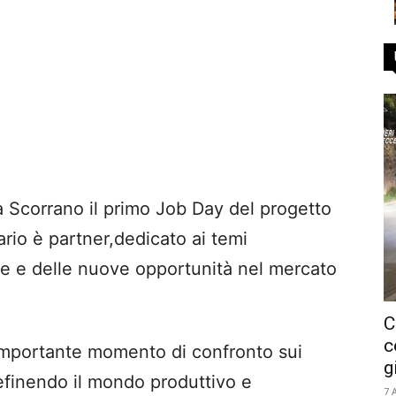
a Scorrano il primo Job
Day
del progetto
ario
è partner,
dedicato ai temi
ne e delle nuove opportunità nel mercato
C
c
 importante momento di confronto sui
g
efinendo il mondo produttivo e
7 