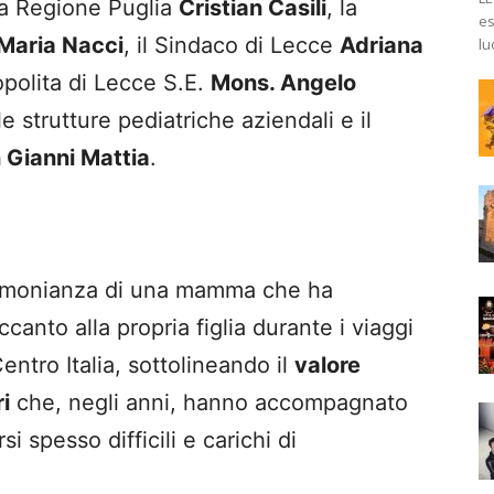
lla Regione Puglia
Cristian Casili
, la
es
Maria Nacci
, il Sindaco di Lecce
Adriana
lu
opolita di Lecce S.E.
Mons. Angelo
lle strutture pediatriche aziendali e il
 Gianni Mattia
.
stimonianza di una mamma che ha
canto alla propria figlia durante i viaggi
Centro Italia, sottolineando il
valore
i
che, negli anni, hanno accompagnato
i spesso difficili e carichi di