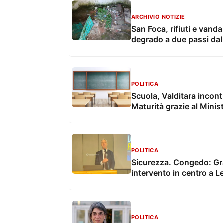
ARCHIVIO NOTIZIE
San Foca, rifiuti e vanda
degrado a due passi da
POLITICA
Scuola, Valditara incont
Maturità grazie al Minis
POLITICA
Sicurezza. Congedo: Graz
intervento in centro a L
POLITICA