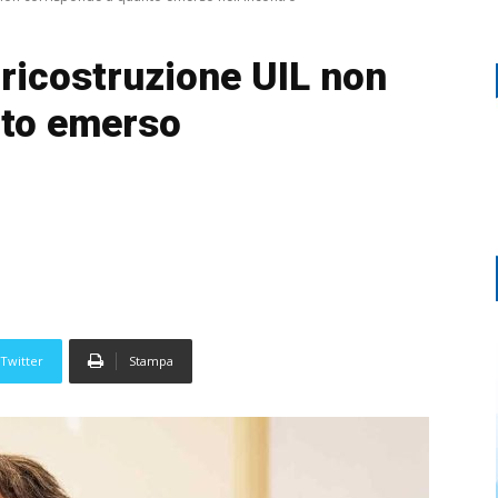
 ricostruzione UIL non
nto emerso
Twitter
Stampa