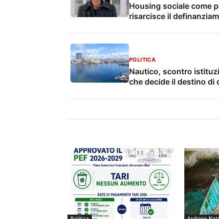
Housing sociale come pol
risarcisce il definanzi
POLITICA
Nautico, scontro istituz
che decide il destino di 
Politica
Archivio Not