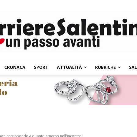
CRONACA
SPORT
ATTUALITÀ
RUBRICHE
SA
L non corrisponde a quanto emerso nell'incontro"