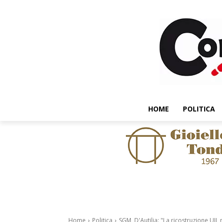
HOME
POLITICA
Home
Politica
SGM, D'Autilia: "La ricostruzione UI