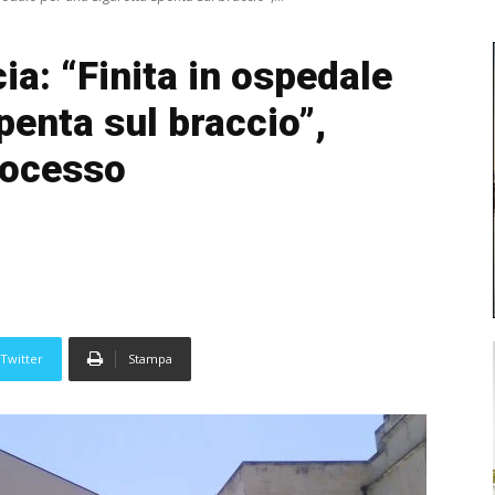
a: “Finita in ospedale
penta sul braccio”,
rocesso
Twitter
Stampa