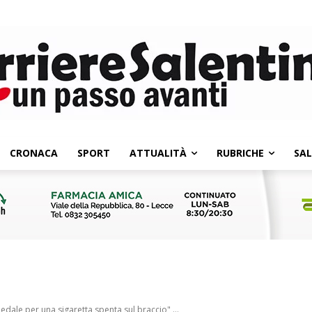
CRONACA
SPORT
ATTUALITÀ
RUBRICHE
SA
edale per una sigaretta spenta sul braccio",...