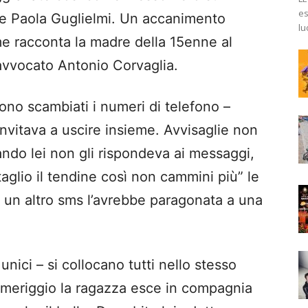
es
ice Paola Guglielmi. Un accanimento
lu
e racconta la madre della 15enne al
l’avvocato Antonio Corvaglia.
sono scambiati i numeri di telefono –
 invitava a uscire insieme. Avvisaglie non
ndo lei non gli rispondeva ai messaggi,
taglio il tendine così non cammini più” le
n un altro sms l’avrebbe paragonata a una
unici – si collocano tutti nello stesso
pomeriggio la ragazza esce in compagnia