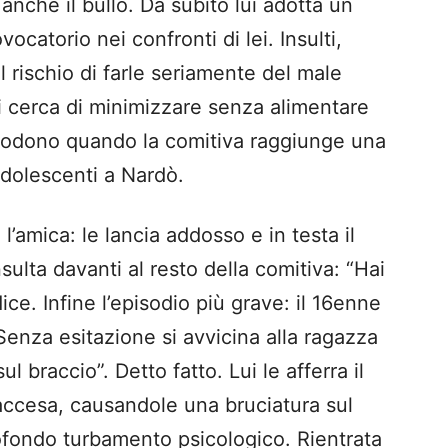
 anche il bullo. Da subito lui adotta un
atorio nei confronti di lei. Insulti,
il rischio di farle seriamente del male
ei cerca di minimizzare senza alimentare
splodono quando la comitiva raggiunge una
 adolescenti a Nardò.
l’amica: le lancia addosso e in testa il
nsulta davanti al resto della comitiva: “Hai
 dice. Infine l’episodio più grave: il 16enne
Senza esitazione si avvicina alla ragazza
l braccio”. Detto fatto. Lui le afferra il
 accesa, causandole una bruciatura sul
rofondo turbamento psicologico. Rientrata