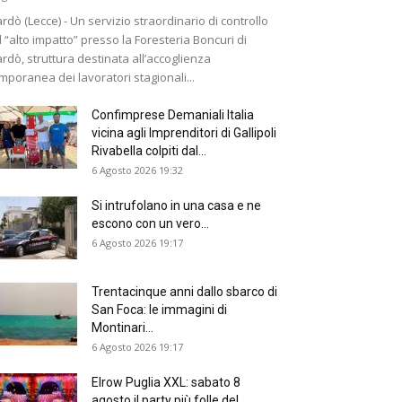
rdò (Lecce) - Un servizio straordinario di controllo
 “alto impatto” presso la Foresteria Boncuri di
rdò, struttura destinata all’accoglienza
mporanea dei lavoratori stagionali...
Confimprese Demaniali Italia
vicina agli Imprenditori di Gallipoli
Rivabella colpiti dal...
6 Agosto 2026 19:32
Si intrufolano in una casa e ne
escono con un vero...
6 Agosto 2026 19:17
Trentacinque anni dallo sbarco di
San Foca: le immagini di
Montinari...
6 Agosto 2026 19:17
Elrow Puglia XXL: sabato 8
agosto il party più folle del...