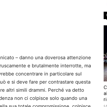
unicato – danno una doverosa attenzione
 bruscamente e brutalmente interrotte, ma
rebbe concentrare in particolare sul
può e si deve fare per contrastare questa
C
re altri simili drammi. Perché va detto
a
denza non ci colpisce solo quando una
r
lla sua totale compromissione, colpisce
6 