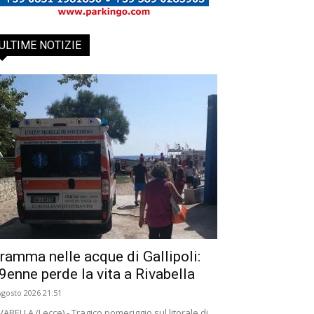
ULTIME NOTIZIE
ramma nelle acque di Gallipoli:
9enne perde la vita a Rivabella
Agosto 2026 21:51
VABELLA (Lecce) - Tragico pomeriggio sul litorale di