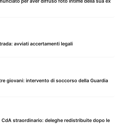
unciato per aver diffuso foto intime della sua ex
trada: avviati accertamenti legali
tre giovani: intervento di soccorso della Guardia
 CdA straordinario: deleghe redistribuite dopo le