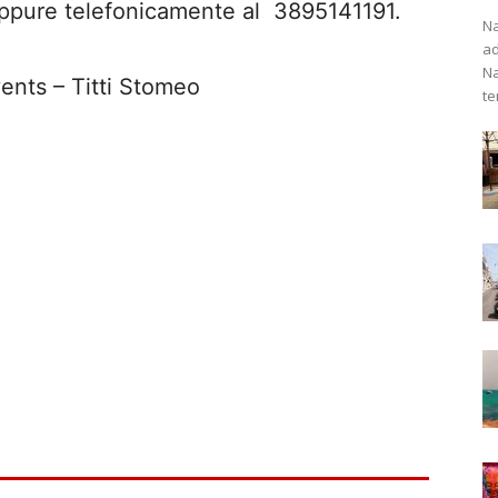
 oppure telefonicamente al 3895141191.
Na
ad
Na
vents – Titti Stomeo
te