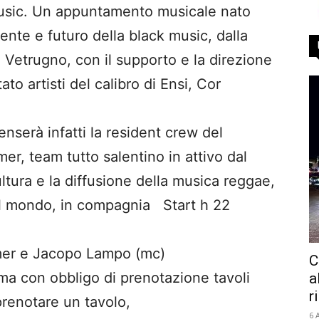
 music. Un appuntamento musicale nato
ente e futuro della black music, dalla
 Vetrugno, con il supporto e la direzione
ato artisti del calibro di Ensi, Cor
enserà infatti la resident crew del
r, team tutto salentino in attivo dal
tura e la diffusione della musica reggae,
nel mondo, in compagnia Start h 22
er e Jacopo Lampo (mc)
C
ma con obbligo di prenotazione tavoli
a
r
prenotare un tavolo,
6 