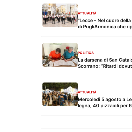
ATTUALITÀ
"Lecce – Nel cuore della 
di PugliArmonica che ripor
grandi feste popolari
POLITICA
La darsena di San Catal
Scorrano: “Ritardi dovut
ATTUALITÀ
Mercoledì 5 agosto a Lec
legna, 40 pizzaioli per 
intrattenimento