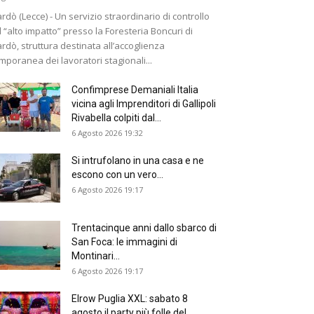
rdò (Lecce) - Un servizio straordinario di controllo
 “alto impatto” presso la Foresteria Boncuri di
rdò, struttura destinata all’accoglienza
mporanea dei lavoratori stagionali...
Confimprese Demaniali Italia
vicina agli Imprenditori di Gallipoli
Rivabella colpiti dal...
6 Agosto 2026 19:32
Si intrufolano in una casa e ne
escono con un vero...
6 Agosto 2026 19:17
Trentacinque anni dallo sbarco di
San Foca: le immagini di
Montinari...
6 Agosto 2026 19:17
Elrow Puglia XXL: sabato 8
agosto il party più folle del...