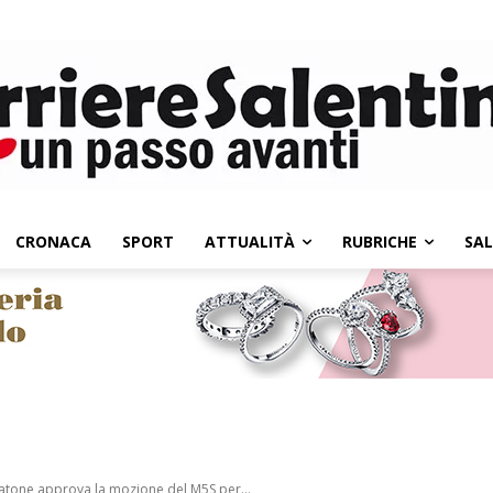
CRONACA
SPORT
ATTUALITÀ
RUBRICHE
SA
alatone approva la mozione del M5S per...