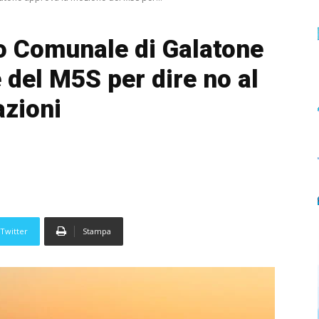
lio Comunale di Galatone
 del M5S per dire no al
azioni
Twitter
Stampa