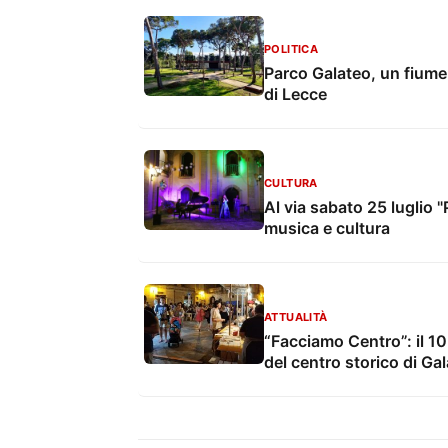
POLITICA
Parco Galateo, un fiume 
di Lecce
CULTURA
Al via sabato 25 luglio 
musica e cultura
ATTUALITÀ
“Facciamo Centro”: il 10 
del centro storico di Ga