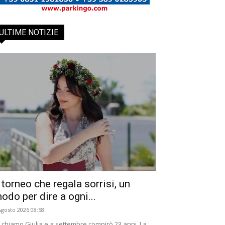
ULTIME NOTIZIE
l torneo che regala sorrisi, un
odo per dire a ogni...
Agosto 2026 08:58
 chiamo Giulia e a settembre compirò 23 anni. La