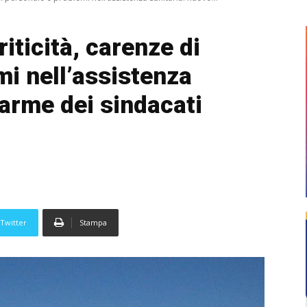
iticità, carenze di
mi nell’assistenza
larme dei sindacati
Twitter
Stampa